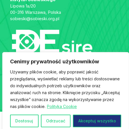
Lipowa 1a/20
00-316 Warszawa, Polska
sobieski@sobieski.org.pl
Cenimy prywatność użytkowników
Używamy plików cookie, aby poprawić jakość
przeglądania, wyświetlać reklamy lub treści dostosowane
do indywidualnych potrzeb użytkowników oraz
Copyright ©
DEsire
2022 Wszelkie prawa zastrzeżone
analizować ruch na stronie. Kliknięcie przycisku „Akceptuj
Projekt & wykonanie
wszystkie” oznacza zgodę na wykorzystywanie przez
nas plików cookie.
Polityka Cookie
EN
PL
Dostosuj
Odrzucać
Akceptuj wszystko